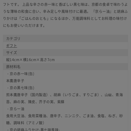
フトです。 上品な辛さの赤一味と香ばしい黒七味は、京都の食卓で味わうよ
うな薄味の和食に合い、辛み足しや風味付けに最適。 『京らー油』と胡麻ふ
りかけは「ごはんのおとも」になるほか、万能調味料としてお料理の味付け
にもお使いいただけます。
カテゴリ
ギフト
サイズ
縦14cm×横16cm×高さ7cm
原材料名
・京の赤一味(缶)
本鷹唐辛子
・京の黒七味(缶)
煎本鷹唐辛子（国内製造）、胡麻（いりごま、すりごま）、山椒、青海
苔、麻の実、陳皮、芥子の実、紫蘇
・京らー油
食用大豆油、食用菜種油、唐辛子、ニンニク、ごま油、食塩、ねぎ、砂
糖、調味料（アミノ酸）
・京の胡麻ふりかけ-黒七味風味-