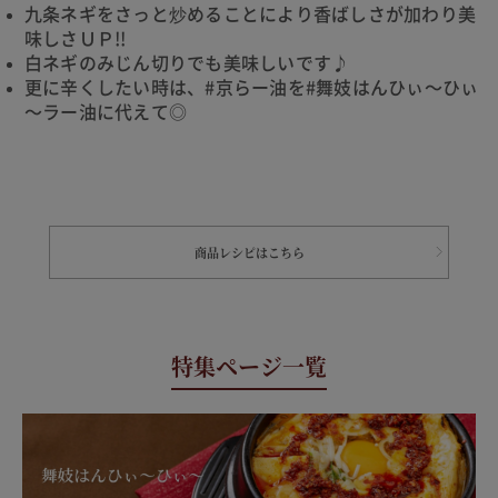
九条ネギをさっと炒めることにより香ばしさが加わり美
味しさＵＰ!!
白ネギのみじん切りでも美味しいです♪
更に辛くしたい時は、#京らー油を#舞妓はんひぃ～ひぃ
～ラー油に代えて◎
商品レシピはこちら
特集ページ一覧