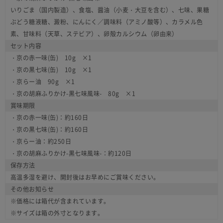
いりごま（国内製造）、食塩、醤油（小麦・大豆を含む）、七味、果糖
ぶどう糖液糖、澱粉、にんにく／調味料（アミノ酸等）、カラメル色
素、甘味料（天草、ステビア）、卵殻カルシウム（卵由来）
セット内容
・京の赤一味(缶) 10g ×1
・京の黒七味(缶) 10g ×1
・京らー油 90g ×1
・京の胡麻ふりかけ-黒七味風味- 80g ×1
賞味期限
・京の赤一味(缶)：約160日
・京の黒七味(缶)：約160日
・京らー油：約250日
・京の胡麻ふりかけ-黒七味風味-：約120日
保存方法
高温多湿を避け、開封後はお早めにご賞味ください。
その他お知らせ
※価格には箱代が含まれています。
※サイズは箱の外寸となります。