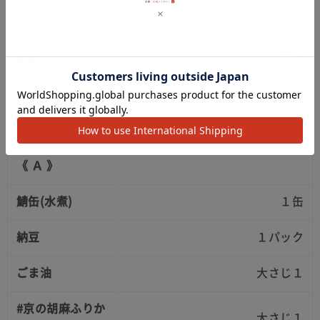
材 料
素麺
２束
九条ネギ
適量
卵黄
１個
《 Ａ 》
鯖缶(水煮)
１缶
納豆
１パック
ごま油
大さじ１
#京の胡麻ふりか
大さじ１