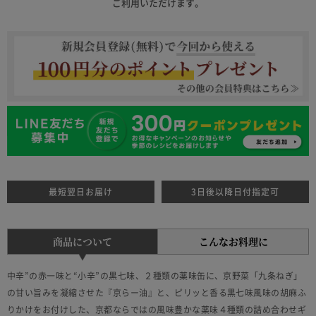
ご利用いただけます。
最短翌日お届け
3日後以降日付指定可
商品について
こんなお料理に
中辛”の赤一味と“小辛”の黒七味、２種類の薬味缶に、京野菜「九条ねぎ」
の甘い旨みを凝縮させた『京らー油』と、ピリッと香る黒七味風味の胡麻ふ
りかけをお付けした、京都ならではの風味豊かな薬味４種類の詰め合わせギ