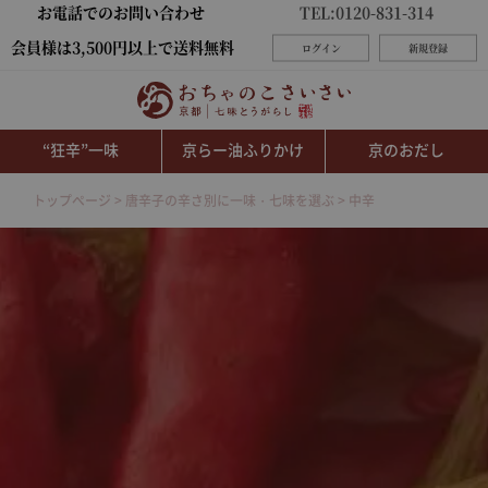
お電話でのお問い合わせ
TEL:0120-831-314
会員様は3,500円以上で送料無料
ログイン
新規登録
“狂辛”一味
京らー油ふりかけ
京のおだし
トップページ
唐辛子の辛さ別に一味・七味を選ぶ
中辛