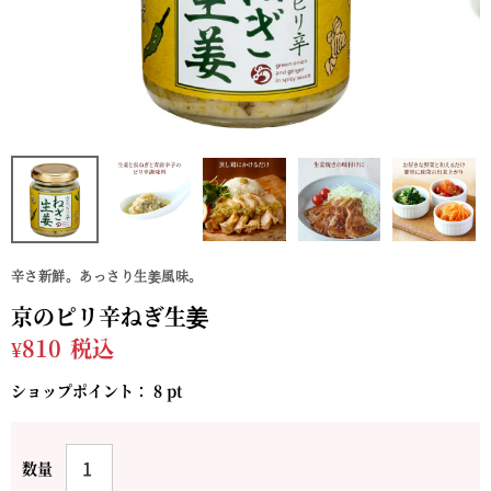
辛さ新鮮。あっさり生姜風味。
京のピリ辛ねぎ生姜
¥
810
税込
ショップポイント：
8
pt