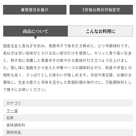
最短翌日お届け
3日後以降日付指定可
商品について
こんなお料理に
国産生姜と長ねぎを刻み、青唐辛子で味を引き締めた、ピリ辛調味料です。
長ねぎは甘い旨味がとろける白い部分だけを使用し、キリッと香り高い生姜
と、熟す前に収穫した青唐辛子の爽やかな風味が引き立つよう仕上げまし
た。隠し味に塩麹を少々加えた中華ベースの調味料ながら、和食や洋食との
相性も良く、さっぱりとした味わいが愉しめます。冷奴や湯豆腐、お鍋のお
薬味に。生姜の香りと辛味を活かした家庭料理の味付けに。万能調味料とし
て様々にお使いください。
カテゴリ
ラー油
名称
香味調味料
原材料名