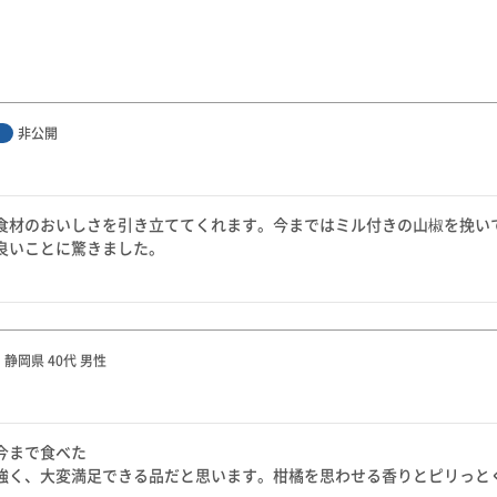
非公開
食材のおいしさを引き立ててくれます。今まではミル付きの山椒を挽い
良いことに驚きました。

静岡県
40代
男性
まで食べた

強く、大変満足できる品だと思います。柑橘を思わせる香りとピリっと