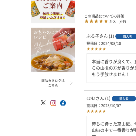
5.00
8
ぶる子
1
購入者
投稿日
2024/08/18
本当に香りが良くて、
らの山椒の方が香りが
もう手放せません！
商品カタログは
こちら
cz4a
1
購入者
投稿日
2023/10/07
待ちに待った京山椒、今
山椒の中で一番香りが