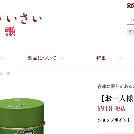
検索
製品について
特集
椒 缶
在庫に限りがある
【お一人様
¥
918
税込
ショップポイント
ギフト
ひとふり小分け袋
送料無料
たれ・ドレッシング