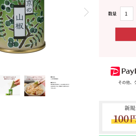
料理に合わせて一味・七味
おだし
お土産・ギフト 贈る人に
とうがらしの辛さ別に一味
お菓子
国産・鷹の爪
その他、