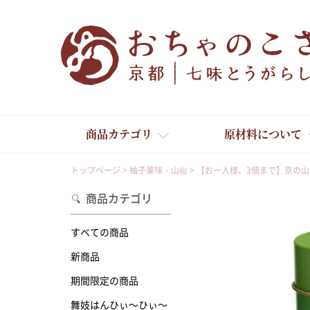
商品カテゴリ
原材料について
トップページ
柚子薬味・山椒
【お一人様、3個まで】京の山
商品カテゴリ
すべての商品
新商品
舞妓はんひぃ～ひぃ～
期間限定の商品
舞妓はんひぃ～ひぃ～
京の一味とうがらし