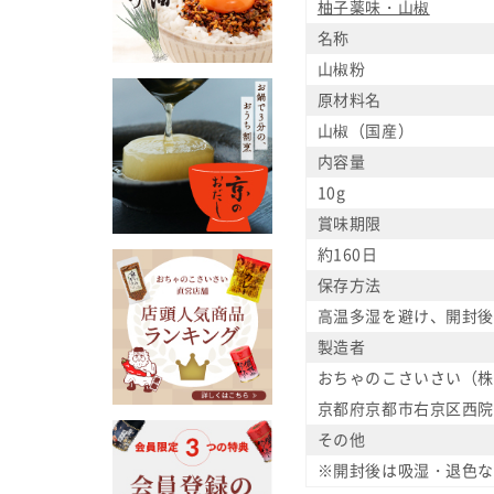
柚子薬味・山椒
名称
山椒粉
原材料名
山椒（国産）
内容量
10g
賞味期限
約160日
保存方法
高温多湿を避け、開封後
製造者
おちゃのこさいさい（株
京都府京都市右京区西院西
その他
※開封後は吸湿・退色な