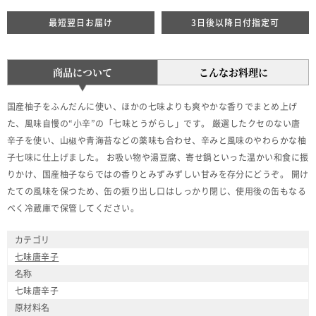
最短翌日お届け
3日後以降日付指定可
商品について
こんなお料理に
国産柚子をふんだんに使い、ほかの七味よりも爽やかな香りでまとめ上げ
た、風味自慢の“小辛”の「七味とうがらし」です。 厳選したクセのない唐
辛子を使い、山椒や青海苔などの薬味も合わせ、辛みと風味のやわらかな柚
子七味に仕上げました。 お吸い物や湯豆腐、寄せ鍋といった温かい和食に振
りかけ、国産柚子ならではの香りとみずみずしい甘みを存分にどうぞ。 開け
たての風味を保つため、缶の振り出し口はしっかり閉じ、使用後の缶もなる
べく冷蔵庫で保管してください。
カテゴリ
七味唐辛子
名称
七味唐辛子
原材料名