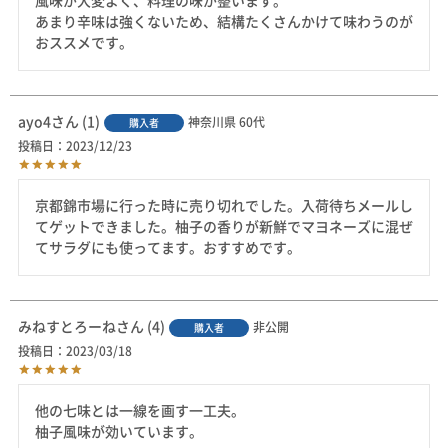
風味が大変よく、料理の味が整います。

あまり辛味は強くないため、結構たくさんかけて味わうのが
おススメです。
ayo4
1
神奈川県
60代
購入者
投稿日
2023/12/23
京都錦市場に行った時に売り切れでした。入荷待ちメールし
てゲットできました。柚子の香りが新鮮でマヨネーズに混ぜ
てサラダにも使ってます。おすすめです。
みねすとろーね
4
非公開
購入者
投稿日
2023/03/18
他の七味とは一線を画す一工夫。

柚子風味が効いています。