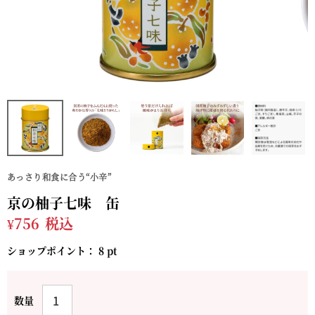
あっさり和食に合う“小辛”
京の柚子七味 缶
¥
756
税込
ショップポイント：
8
pt