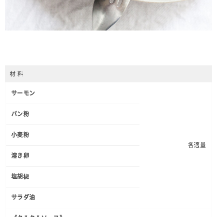
材 料
サーモン
パン粉
小麦粉
各適量
溶き卵
塩胡椒
サラダ油