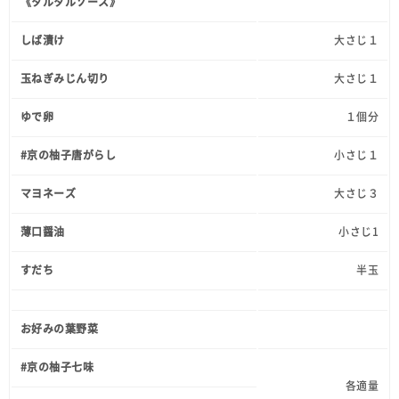
《タルタルソース》
しば漬け
大さじ１
玉ねぎみじん切り
大さじ１
ゆで卵
１個分
#京の柚子唐がらし
小さじ１
マヨネーズ
大さじ３
薄口醤油
小さじ1
すだち
半玉
お好みの葉野菜
#京の柚子七味
各適量