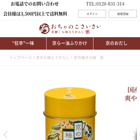
お電話でのお問い合わせ
TEL:0120-831-314
会員様は3,500円以上で送料無料
ログイン
新規登録
“狂辛”一味
京らー油ふりかけ
京のおだし
トップページ
京の七味とうがらし
京の柚子七味 缶