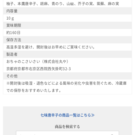
柚子、本鷹唐辛子、胡麻、青のり、山椒、芥子の実、紫蘇、麻の実
内容量
10ｇ
賞味期限
約160日
保存方法
高温多湿を避け、開封後はお早めにご賞味ください。
製造者
おちゃのこさいさい（株式会社丸や）
京都府京都市右京区西院西矢掛町32-3
その他
※開封後は吸湿・退色などによる風味の劣化や虫害を防ぐため、冷蔵庫
での保存をおすすめいたします。
七味唐辛子の商品一覧はこちら≫
商品を検索する