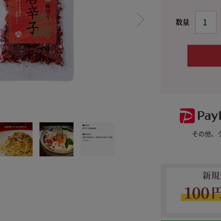
料理に合わせて一味・七味
おだし
お土産・ギフト 贈る人に
とうがらしの辛さ別に一味
お菓子
国産・鷹の爪
その他、