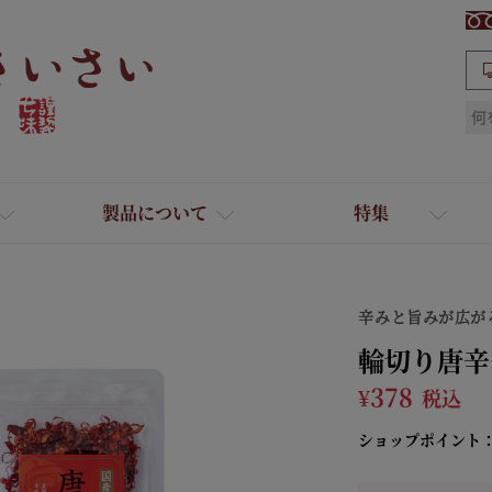
検索
製品について
特集
辛みと旨みが広が
輪切り唐辛
¥
378
税込
ショップポイント
ギフト
ひとふり小分け袋
送料無料
たれ・ドレッシング