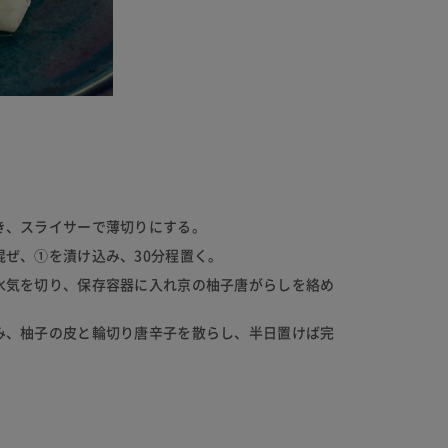
き、スライサーで薄切りにする。
混ぜ、①を漬け込み、30分程置く。
水気を切り、保存容器に入れ京の柚子唐がらしを絡め
み、柚子の皮と輪切り唐辛子を散らし、半日置けば完