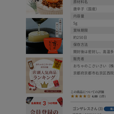
原材料名
唐辛子（国産）
内容量
5g
賞味期限
約250日
保存方法
開封後は密封し、高温多
販売者
おちゃのこさいさい（株
京都府京都市右京区西院西
4.00
1
ゴンザレス
3
購