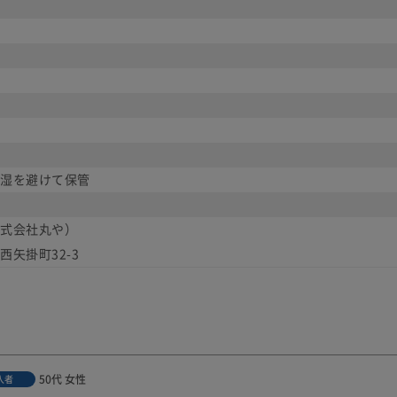
湿を避けて保管
式会社丸や）
矢掛町32-3
50代
女性
入者