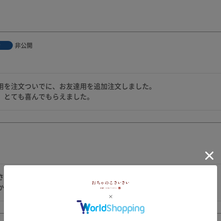
非公開
者
用を注文ついでに、お友達用を追加注文しました。

、とても喜んでもらえました。
さで、以前産寧坂で買ってからの大ファンです。
