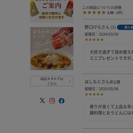
5.00
8
野口げら
1
購入
投稿日
2024/03/30
大好き過ぎて詰め替え
ミニプレゼントですが
商品カタログは
はしもと
非公開
こちら
投稿日
2019/05/08
香りが良くて上品な辛