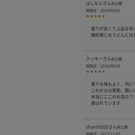
はしもと
非公開
投稿日
2019/05/02
香りが良くて上品な辛
鍋料理とおうどんには
クッキー
非公開
投稿日
2018/09/09
香りも味もよく、何にで
これからの季節、鍋には
本当にここのお店のフ
shanti0525
非公開
投稿日
2017/12/07