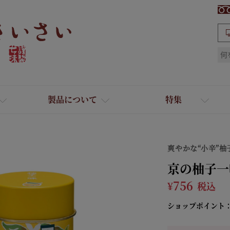
検索
製品について
特集
爽やかな“小辛”柚
京の柚子一
¥
756
税込
ショップポイント
ギフト
ひとふり小分け袋
送料無料
たれ・ドレッシング