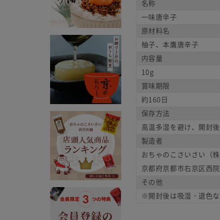
名称
一味唐辛子
原材料名
柚子、本鷹唐辛子
内容量
10g
賞味期限
約160日
保存方法
高温多湿を避け、開封後
製造者
おちゃのこさいさい（株
京都府京都市右京区西院西
その他
※開封後は吸湿・退色な