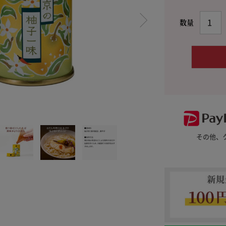
料理に合わせて一味・七味
おだし
お土産・ギフト 贈る人に
とうがらしの辛さ別に一味
お菓子
国産・鷹の爪
その他、