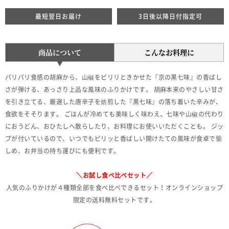
最短翌日お届け
3日後以降日付指定可
商品について
こんなお料理に
パリパリ食感の胡麻から、山椒をピリリときかせた『京の黒七味』の香ばし
さが弾ける、あっさり上品な風味のふりかけです。 胡麻本来のやさしい甘さ
を引き立てる、厳選した唐辛子を焙煎した『黒七味』の落ち着いた辛みが、
食欲をそそります。 ごはんが冷めても美味しく味わえ、七味や山椒の代わり
におうどん、おひたしへ散らしたり、お料理にお使いいただくことも。 ジッ
プが付いているので、いつでもピリッと香ばしい開けたての風味が食卓で愉
しめ、お弁当の持ち運びにも便利です。
＼お試し食べ比べセット／
人気のふりかけが４種類全部を食べ比べできるセット！オンラインショップ
限定の送料無料セットです。