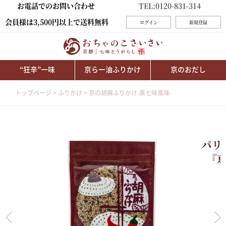
お電話でのお問い合わせ
TEL:0120-831-314
会員様は3,500円以上で送料無料
ログイン
新規登録
“狂辛”一味
京らー油ふりかけ
京のおだし
トップページ
ふりかけ
京の胡麻ふりかけ-黒七味風味-