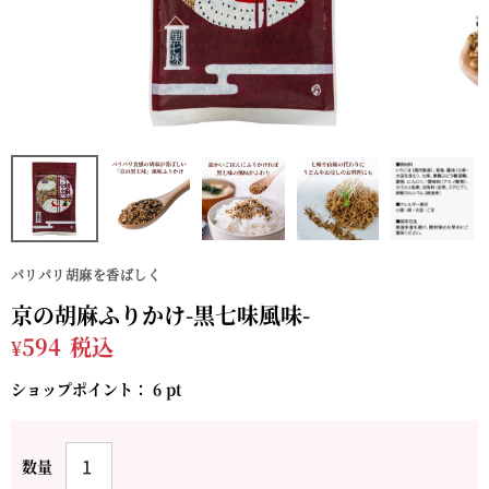
パリパリ胡麻を香ばしく
京の胡麻ふりかけ-黒七味風味-
¥
594
税込
ショップポイント：
6
pt