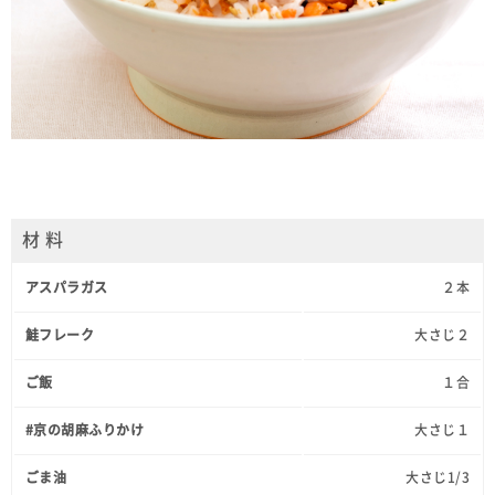
材 料
アスパラガス
２本
鮭フレーク
大さじ２
ご飯
１合
#京の胡麻ふりかけ
大さじ１
ごま油
大さじ1/3