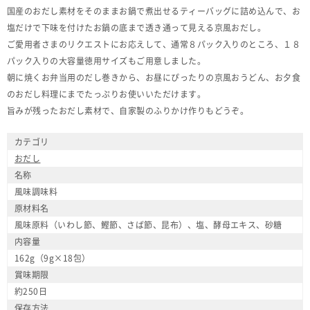
国産のおだし素材をそのままお鍋で煮出せるティーバッグに詰め込んで、お
塩だけで下味を付けたお鍋の底まで透き通って見える京風おだし。
ご愛用者さまのリクエストにお応えして、通常８パック入りのところ、１８
パック入りの大容量徳用サイズもご用意しました。
朝に焼くお弁当用のだし巻きから、お昼にぴったりの京風おうどん、お夕食
のおだし料理にまでたっぷりお使いいただけます。
旨みが残ったおだし素材で、自家製のふりかけ作りもどうぞ。
カテゴリ
おだし
名称
風味調味料
原材料名
風味原料（いわし節、鰹節、さば節、昆布）、塩、酵母エキス、砂糖
内容量
162g（9g×18包）
賞味期限
約250日
保存方法