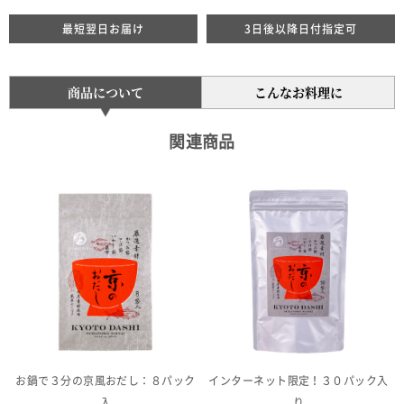
最短翌日お届け
3日後以降日付指定可
商品について
こんなお料理に
関連商品
お鍋で３分の京風おだし：８パック
インターネット限定！３０パック入
入
り