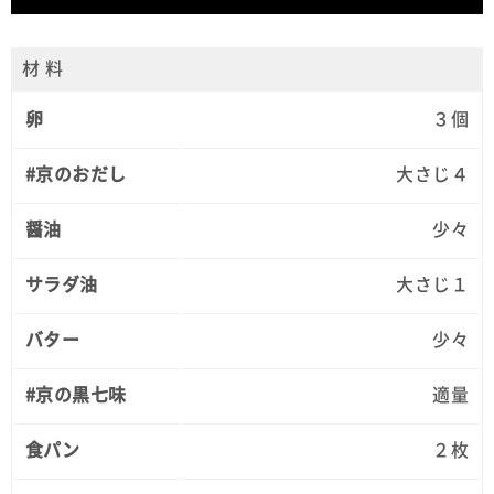
材 料
卵
３個
#京のおだし
大さじ４
醤油
少々
サラダ油
大さじ１
バター
少々
#京の黒七味
適量
食パン
２枚