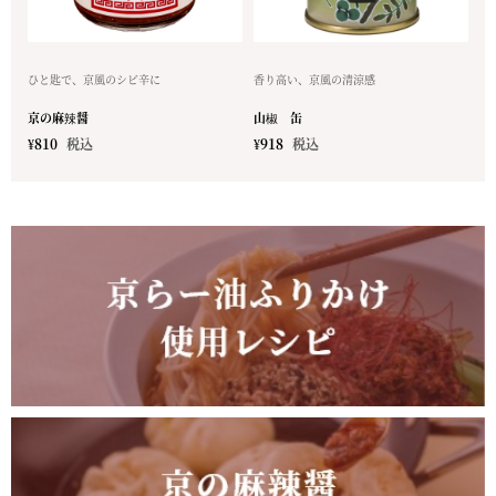
ひと匙で、京風のシビ辛に
香り高い、京風の清涼感
京の麻辣醤
山椒 缶
¥
810
税込
¥
918
税込