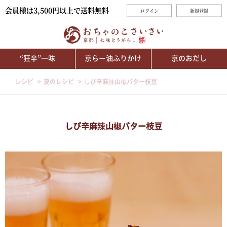
会員様は3,500円以上で送料無料
ログイン
新規登録
“狂辛”一味
京らー油ふりかけ
京のおだし
レシピ
夏のレシピ
しび辛麻辣山椒バター枝豆
しび辛麻辣山椒バター枝豆