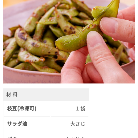
材 料
枝豆(冷凍可)
１袋
サラダ油
大さじ