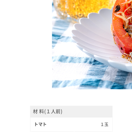
材 料(１人前)
トマト
１玉