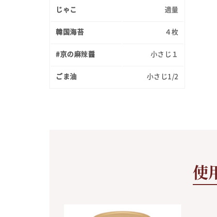
じゃこ
適量
韓国海苔
４枚
#京の麻辣醤
小さじ１
ごま油
小さじ1/2
使