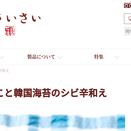
検索
製品について
特集
辛和え
こと韓国海苔のシビ辛和え
ギフト
ひとふり小分け袋
送料無料
たれ・ドレッシング
料理に合わせて一味・七味
おだし