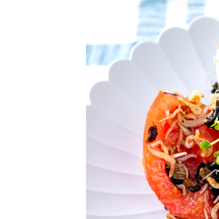
柚子薬味・山椒
ラー油
ふりかけ