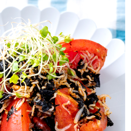
お土産・ギフト 贈る人に
とうがらしの辛さ別に一味
お菓子
国産・鷹の爪