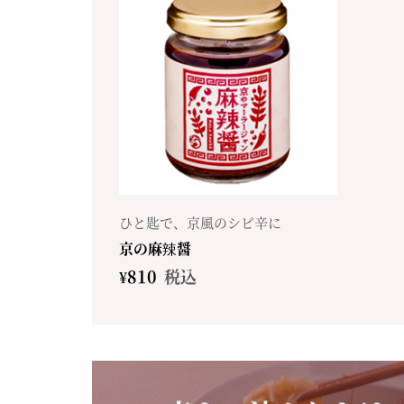
ひと匙で、京風のシビ辛に
京の麻辣醤
¥
810
税込