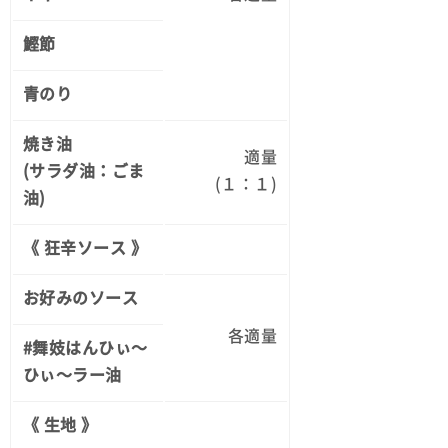
鰹節
青のり
焼き油
適量
(サラダ油：ごま
(１：１)
油)
《 狂辛ソース 》
お好みのソース
各適量
#舞妓はんひぃ～
ひぃ～ラー油
《 生地 》