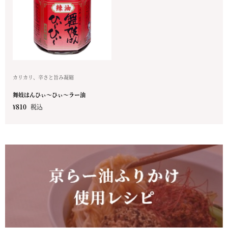
カリカリ、辛さと旨み凝縮
舞妓はんひぃ～ひぃ～ラー油
¥
810
税込