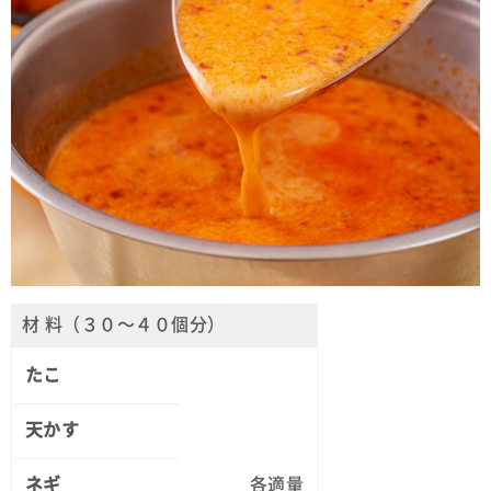
材 料（３０～４０個分）
たこ
天かす
ネギ
各適量