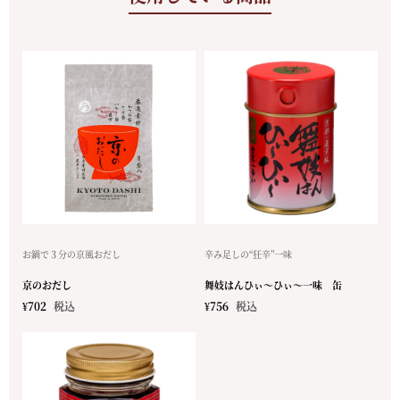
お鍋で３分の京風おだし
辛み足しの“狂辛”一味
京のおだし
舞妓はんひぃ～ひぃ～一味 缶
¥
702
税込
¥
756
税込