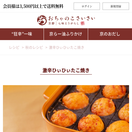
会員様は3,500円以上で送料無料
ログイン
新規登録
“狂辛”一味
京らー油ふりかけ
京のおだし
レシピ
秋のレシピ
激辛ひぃひぃたこ焼き
激辛ひぃひぃたこ焼き