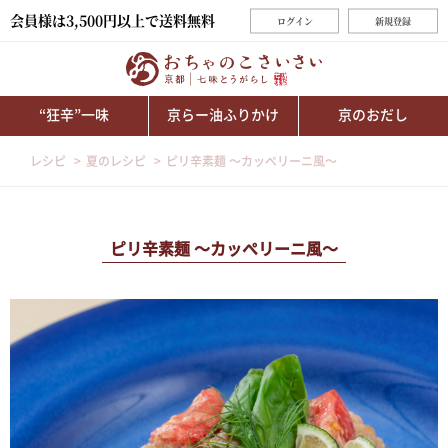
会員様は3,500円以上で送料無料
ログイン
新規登録
“狂辛”一味
京らー油ふりかけ
京のおだし
レシピ
夏のレシピ
ピリ辛素麺 ～カッペリーニ風～
ピリ辛素麺 ～カッペリーニ風～