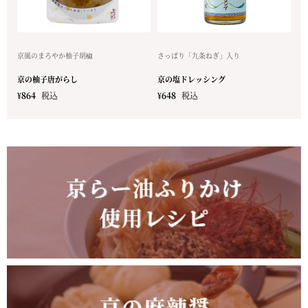
京風のまろやか柚子胡椒
さっぱり「九条ねぎ」入り
京の柚子唐がらし
京の塩ドレッシング
¥
864
税込
¥
648
税込