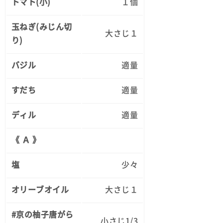
トマト(小)
１個
玉ねぎ(みじん切
大さじ１
り)
バジル
適量
すだち
適量
ディル
適量
《 Ａ 》
塩
少々
オリーブオイル
大さじ１
#京の柚子唐がら
小さじ1/3