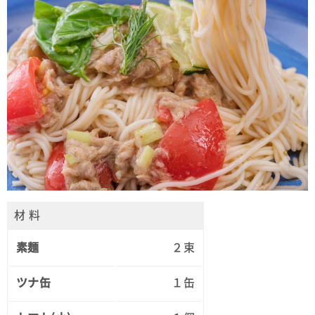
材 料
素麺
２束
ツナ缶
１缶