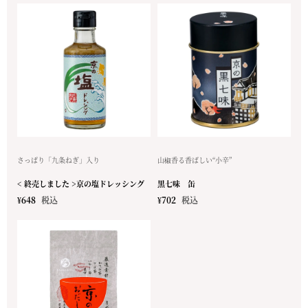
さっぱり「九条ねぎ」入り
山椒香る香ばしい“小辛”
< 終売しました >京の塩ドレッシング
黒七味 缶
¥
648
税込
¥
702
税込