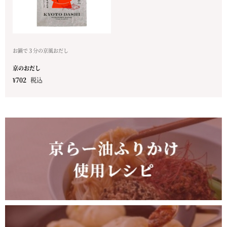
お鍋で３分の京風おだし
京のおだし
¥
702
税込