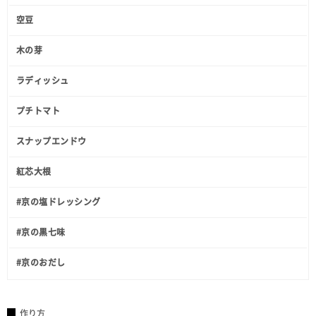
空豆
木の芽
ラディッシュ
プチトマト
スナップエンドウ
紅芯大根
#京の塩ドレッシング
#京の黒七味
#京のおだし
作り方