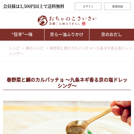
会員様は3,500円以上で送料無料
ログイン
新規登録
“狂辛”一味
京らー油ふりかけ
京のおだし
レシピ
春のレシピ
春野菜と鯛のカルパッチョ～九条ネギ香る塩ドレッ
シング～
春野菜と鯛のカルパッチョ ～九条ネギ香る京の塩ドレッ
シング～