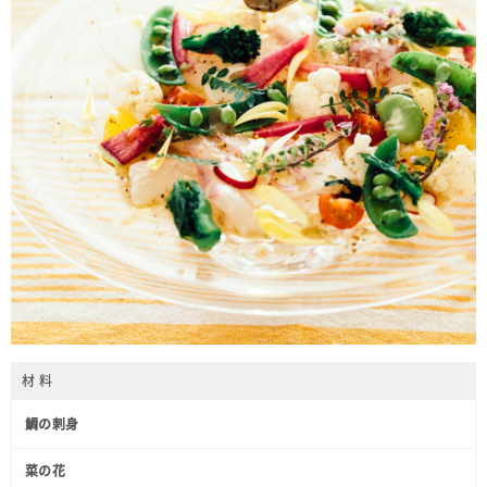
材 料
鯛の刺身
菜の花