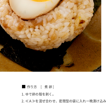
作り方 〚 煮 卵 〛
ゆで卵の殻を剥く。
≪Ａ≫を混ぜ合わせ、密閉型の袋に入れ一晩漬け込