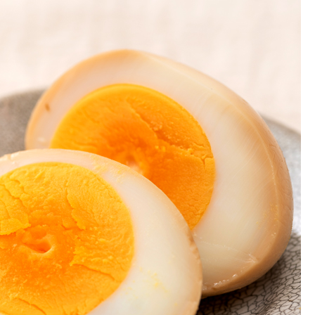
お土産・ギフト 贈る人に
とうがらしの辛さ別に一味
お菓子
国産・鷹の爪