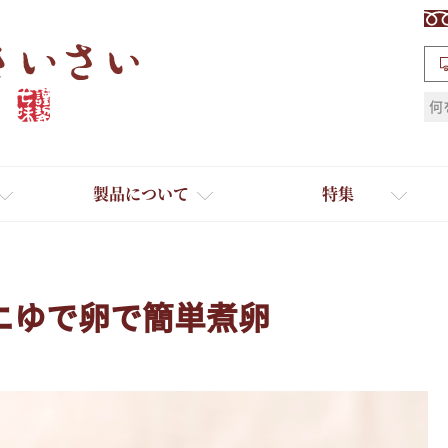
検索
製品について
特集
ニゆで卵で簡単煮卵
ギフト
ひとふり小分け袋
送料無料
たれ・ドレッシング
料理に合わせて一味・七味
おだし