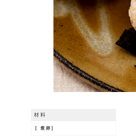
材 料
〚 煮 卵 〛