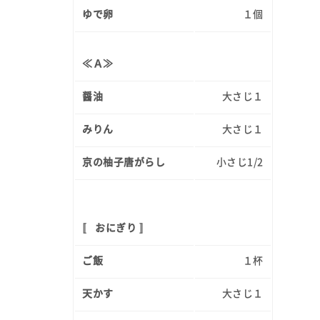
ゆで卵
１個
≪Ａ≫
醤油
大さじ１
みりん
大さじ１
京の柚子唐がらし
小さじ1/2
〚 おにぎり 〛
ご飯
１杯
天かす
大さじ１