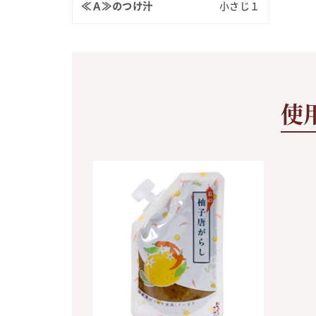
≪Ａ≫のつけ汁
小さじ１
使