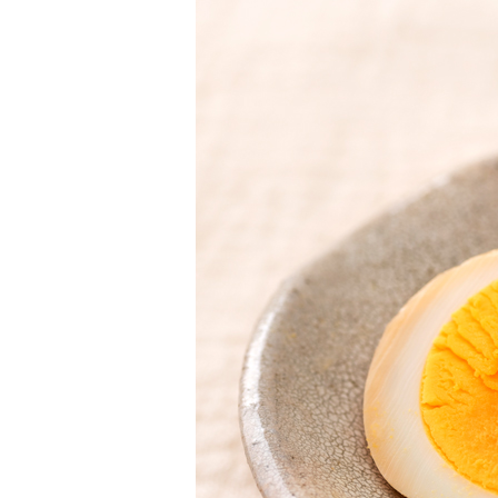
柚子薬味・山椒
ラー油
ふりかけ