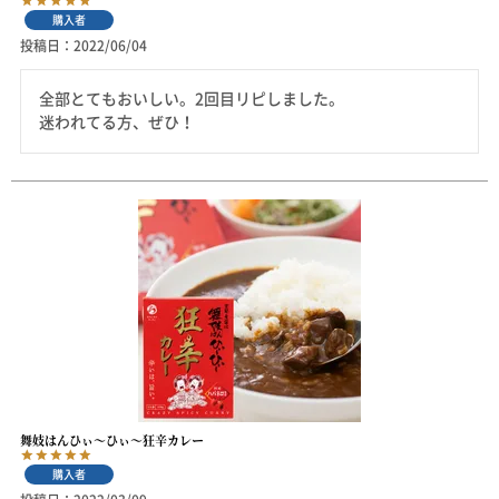
購入者
投稿日
2022/06/04
全部とてもおいしい。2回目リピしました。

迷われてる方、ぜひ！
舞妓はんひぃ～ひぃ～狂辛カレー
購入者