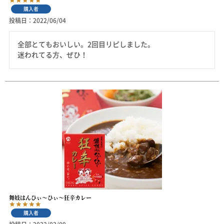
購入者
投稿日
2022/06/04
全部とてもおいしい。2回目リピしました。

迷われてる方、ぜひ！
舞妓はんひぃ～ひぃ～狂辛カレー
購入者