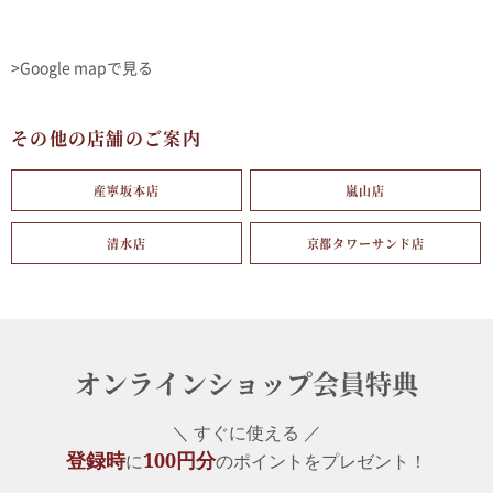
>Google mapで見る
その他の店舗のご案内
産寧坂本店
嵐山店
清水店
京都タワーサンド店
オンラインショップ会員特典
＼ すぐに使える ／
登録時
100円分
に
のポイントをプレゼント！