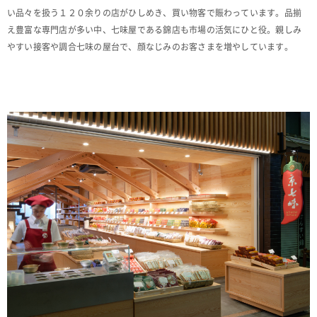
い品々を扱う１２０余りの店がひしめき、買い物客で賑わっています。品揃
え豊富な専門店が多い中、七味屋である錦店も市場の活気にひと役。親しみ
やすい接客や調合七味の屋台で、顔なじみのお客さまを増やしています。