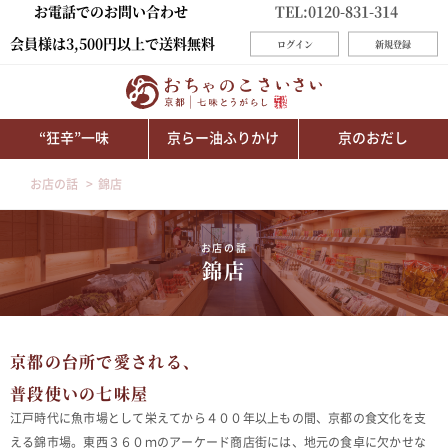
お電話でのお問い合わせ
TEL:0120-831-314
会員様は3,500円以上で送料無料
ログイン
新規登録
“狂辛”一味
京らー油ふりかけ
京のおだし
お店の話
錦店
お店の話
錦店
京都の台所で愛される、
普段使いの七味屋
江戸時代に魚市場として栄えてから４００年以上もの間、京都の食文化を支
える錦市場。東西３６０ｍのアーケード商店街には、地元の食卓に欠かせな