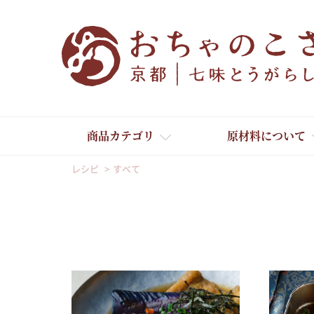
商品カテゴリ
原材料について
レシピ
すべて
舞妓はんひぃ～ひぃ～
京の一味とうがらし
京の七味とうがらし