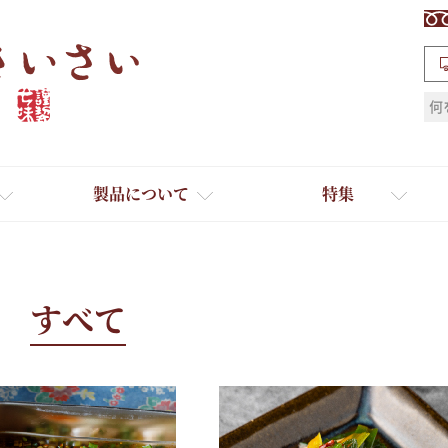
検索
製品について
特集
すべて
ギフト
ひとふり小分け袋
送料無料
たれ・ドレッシング
料理に合わせて一味・七味
おだし