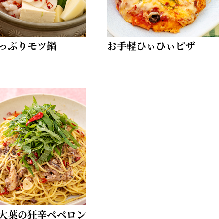
っぷりモツ鍋
お手軽ひぃひぃピザ
大葉の狂辛ペペロン