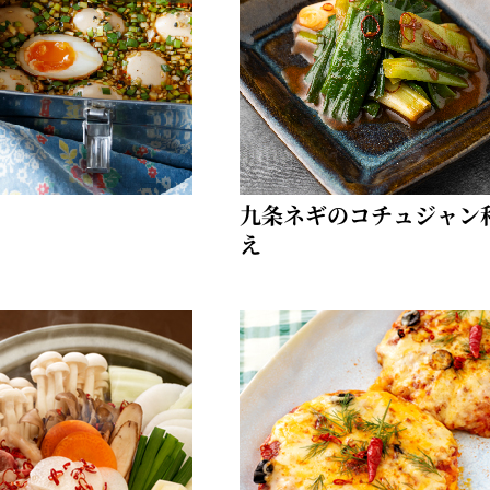
お土産・ギフト 贈る人に
とうがらしの辛さ別に一味
お菓子
国産・鷹の爪
九条ネギのコチュジャン
え