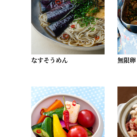
柚子薬味・山椒
ラー油
ふりかけ
なすそうめん
無限卵