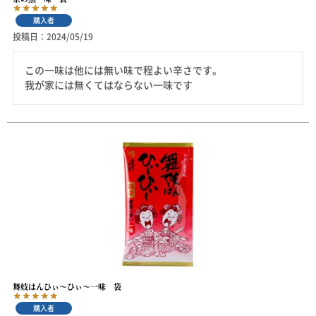
購入者
投稿日
2024/05/19
この一味は他には無い味で程よい辛さです。

我が家には無くてはならない一味です
舞妓はんひぃ～ひぃ～一味 袋
購入者