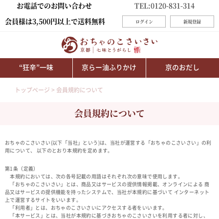
お電話でのお問い合わせ
TEL:0120-831-314
会員様は3,500円以上で送料無料
ログイン
新規登録
“狂辛”一味
京らー油ふりかけ
京のおだし
トップページ
会員規約について
会員規約について
おちゃのこさいさい(以下「当社」という)は、当社が運営する「おちゃのこさいさい」の利
用について、 以下のとおり本規約を定めます。
第1条（定義）
本規約においては、次の各号記載の用語はそれぞれ次の意味で使用します。
「おちゃのこさいさい」とは、商品又はサービスの提供情報掲載、オンラインによる 商
品又はサービスの提供機能を持ったシステムで、当社が本規約に基づいて インターネット
上で運営するサイトをいいます。
「利用者」とは、おちゃのこさいさいにアクセスする者をいいます。
「本サービス」とは、当社が本規約に基づきおちゃのこさいさいを利用する者に対し、