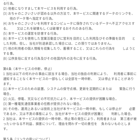
る行為。
(2) 他者になりすまして本サービスを利用する行為。
(3) おちゃのこさいさいが認める以外の方法で、本サービスに関連するデータのリンクを、
他のデータ等へ指定する行為。
(4) おちゃのこさいさいを利用するコンピュータに保存されているデータへ不正アクセスす
る、 又はこれを破壊もしくは破壊するおそれのある行為。
(5) 本サービスの運営を妨害する行為。
(6) 本サービスを使用した営業活動並びに営利を目的とした利用及びその準備を目的 と
した利用。但し、当社が別途承認した場合には、この限りではありません。
(7) 他の利用者の個人情報を収集したり、蓄積すること、又はこれらの行為を しようと
する事。
(8) 公序良俗に反する行為及びその他国内外の法令に反する行為。
第4条（本サービスの中断、停止）
1 当社は以下の何れかの事由に該当する場合、当社の独自の判断により、 利用者に事前に
通知することなく本サービスの一部もしくは全部を一時中断、 又は停止することがあり
ます。
(1) 本サービスのための装置、システムの保守点検、更新を定期的にまたは 緊急に行う
場合。
(2) 火災、停電、天災などの不可抗力により、本サービスの提供が困難な場合。
(3) 第一種電気通信事業者の任務が提供されない場合。
(4) その他、運用上あるいは技術上当社が本サービスの一時中断、もしくは停止が 必要
であるか、又は不測の事態により、当社が本サービスの提供が困難と 判断した場合。
2 当社は、本サービスの提供の一時中断、停止等の発生により、利用者または 第三者が被
ったいかなる不利益、損害について、理由を問わず一切の責任を 負わないものとしま
す。
第５条（リンクの扱いについて）