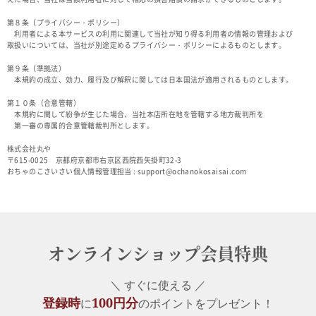
第８条（プライバシー・ポリシー）
利用者による本サービスの利用に関連して当社が知り得る利用者の情報の管理および
取扱いについては、当社が別途定めるプライバシー・ポリシーによるものとします。
第９条（準拠法）
本規約の成立、効力、履行及び解釈に関しては日本国法が適用されるものとします。
第１０条（合意管轄）
本規約に関して紛争が生じた場合、当社本店所在地を管轄する地方裁判所を
第一審の専属的合意管轄裁判所とします。
株式会社丸や
〒615-0025 京都府京都市右京区西院西矢掛町32-3
おちゃのこさいさい個人情報管理担当 : support@ochanokosaisai.com
オンラインショップ会員特典
＼ すぐに使える ／
登録時
100円分
に
のポイントをプレゼント！