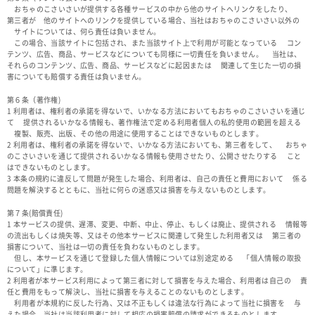
おちゃのこさいさいが提供する各種サービスの中から他のサイトへリンクをしたり、
第三者が 他のサイトへのリンクを提供している場合、当社はおちゃのこさいさい以外の
サイトについては、何ら責任は負いません。
この場合、当該サイトに包括され、また当該サイト上で利用が可能となっている コン
テンツ、広告、商品、サービスなどについても同様に一切責任を負いません。 当社は、
それらのコンテンツ、広告、商品、サービスなどに起因または 関連して生じた一切の損
害についても賠償する責任は負いません。
第６条（著作権)
1 利用者は、権利者の承諾を得ないで、いかなる方法においてもおちゃのこさいさいを通じ
て 提供されるいかなる情報も、著作権法で定める利用者個人の私的使用の範囲を超える
複製、販売、出版、その他の用途に使用することはできないものとします。
2 利用者は、権利者の承諾を得ないで、いかなる方法においても、第三者をして、 おちゃ
のこさいさいを通じて提供されるいかなる情報も使用させたり、公開させたりする こと
はできないものとします。
3 本条の規約に違反して問題が発生した場合、利用者は、自己の責任と費用において 係る
問題を解決するとともに、当社に何らの迷惑又は損害を与えないものとします。
第７条(賠償責任)
1 本サービスの提供、遅滞、変更、中断、中止、停止、もしくは廃止、提供される 情報等
の流出もしくは焼失等、又はその他本サービスに関連して発生した利用者又は 第三者の
損害について、当社は一切の責任を負わないものとします。
但し、本サービスを通じて登録した個人情報については別途定める 「個人情報の取扱
について」に準じます。
2 利用者が本サービス利用によって第三者に対して損害を与えた場合、利用者は自己の 責
任と費用をもって解決し、当社に損害を与えることのないものとします。
利用者が本規約に反した行為、又は不正もしくは違法な行為によって当社に損害を 与
えた場合、当社は当該利用者に対して相応の損害賠償の請求ができるものとします。