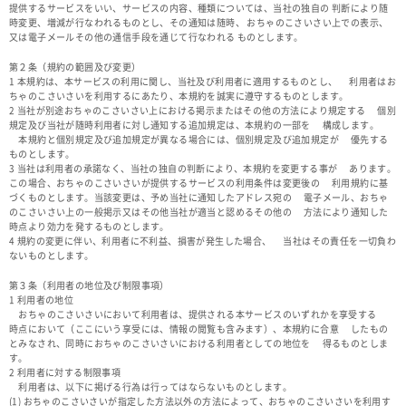
提供するサービスをいい、サービスの内容、種類については、当社の独自の 判断により随
時変更、増減が行なわれるものとし、その通知は随時、 おちゃのこさいさい上での表示、
又は電子メールその他の通信手段を通じて行なわれる ものとします。
第２条（規約の範囲及び変更）
1 本規約は、本サービスの利用に関し、当社及び利用者に適用するものとし、 利用者はお
ちゃのこさいさいを利用するにあたり、本規約を誠実に遵守するものとします。
2 当社が別途おちゃのこさいさい上における掲示またはその他の方法により規定する 個別
規定及び当社が随時利用者に対し通知する追加規定は、本規約の一部を 構成します。
本規約と個別規定及び追加規定が異なる場合には、個別規定及び追加規定が 優先する
ものとします。
3 当社は利用者の承諾なく、当社の独自の判断により、本規約を変更する事が あります。
この場合、おちゃのこさいさいが提供するサービスの利用条件は変更後の 利用規約に基
づくものとします。当該変更は、予め当社に通知したアドレス宛の 電子メール、おちゃ
のこさいさい上の一般掲示又はその他当社が適当と認めるその他の 方法により通知した
時点より効力を発するものとします。
4 規約の変更に伴い、利用者に不利益、損害が発生した場合、 当社はその責任を一切負わ
ないものとします。
第３条（利用者の地位及び制限事項）
1 利用者の地位
おちゃのこさいさいにおいて利用者は、提供される本サービスのいずれかを享受する
時点において（ここにいう享受には、情報の閲覧も含みます）、本規約に合意 したもの
とみなされ、同時におちゃのこさいさいにおける利用者としての地位を 得るものとしま
す。
2 利用者に対する制限事項
利用者は、以下に掲げる行為は行ってはならないものとします。
(1) おちゃのこさいさいが指定した方法以外の方法によって、おちゃのこさいさいを利用す