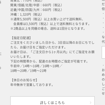
南東北：770円（税込）
料
だ
関東/信越/北陸/中部：660円（税込）
但
近畿/中国/四国/九州：660円（税込）
・
沖縄：1,320円（税込）
・
※通常5,500円（税込）以上お買い上げで送料無料、
・
会員様は3,500円（税込）以上で送料無料となります。
・
※2商品以上を同梱の場合、送料は1回分となります。
・
な
【指定日配達】
代
ご注文をくださいました日から、3日目以降のお日にちでし
たら、お届け日をご指定いただけます。
お届け日は、「ご注文日から1ヶ月以内」にてご指定をお願
に
いいたします。
下記の時間帯から、配達のお時間のご指定が可能です。
・
午前中／14時～16時／16時～18時／
の
お
18時～20時／19時～21時
め
の
【休日のお知らせ】
し
年中無休で営業しております。
ご
せ
詳しくはこちら