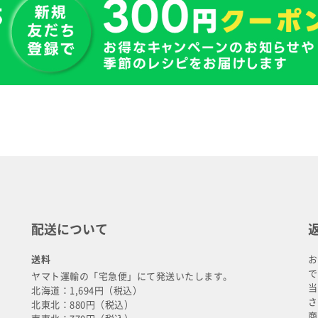
配送について
送料
お
で
ヤマト運輸の「宅急便」にて発送いたします。
当
北海道：1,694円（税込）
さ
北東北：880円（税込）
商