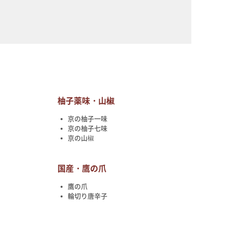
柚子薬味・山椒
京の柚子一味
京の柚子七味
京の山椒
国産・鷹の爪
鷹の爪
輪切り唐辛子