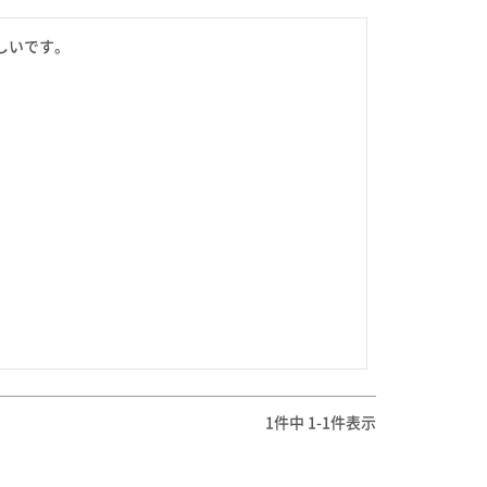
を選ぶ
いです。

合わせて一味・七味を選ぶ
・七味を選ぶ
1
件中
1
-
1
件表示