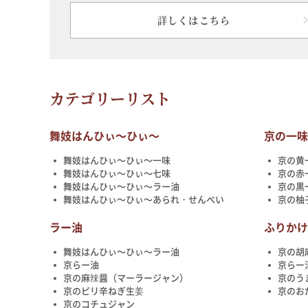
詳しくはこちら
カテゴリーリスト
舞妓はんひぃ～ひぃ～
京の一
舞妓はんひぃ～ひぃ～一味
京の黄
舞妓はんひぃ～ひぃ～七味
京の赤
舞妓はんひぃ～ひぃ～ラー油
京の黒
舞妓はんひぃ～ひぃ～あられ・せんべい
京の柚
ラー油
ふりか
舞妓はんひぃ～ひぃ～ラー油
京の胡
京らー油
京らー
京の麻辣醤（マーラージャン）
京のう
京のピリ辛ねぎ生姜
京のお
京のコチュジャン