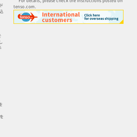
For details, please check the instructions posted on
ド
tenso.com.
込
そ
し
手
を
を