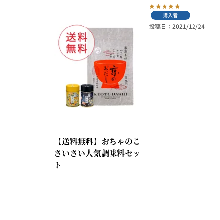
京の一味とうがらし
購入者
京の七味とうがらし
投稿日
2021/12/24
柚子薬味・山椒
ラー油
ふりかけ
【送料無料】おちゃのこ
さいさい人気調味料セッ
ト