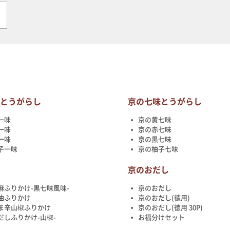
味とうがらし
京の七味とうがらし
一味
京の黄七味
一味
京の赤七味
一味
京の黒七味
子一味
京の柚子七味
け
京のおだし
麻ふりかけ-黒七味風味-
京のおだし
油ふりかけ
京のおだし(徳用)
ま辛山椒ふりかけ
京のおだし(徳用 30P)
だしふりかけ-山椒-
お福分けセット