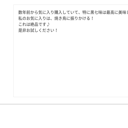
たれ・ドレッシング
料理に合わせて一味・七味
数年前から気に入り購入していて、特に黒七味は最高に美味し
おだし
お土産・ギフト 贈る人に
私のお気に入りは、焼き鳥に振りかける！

とうがらしの辛さ別に一味
お菓子
これは絶品です♪

是非お試しください！
国産・鷹の爪