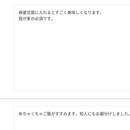
たれ・ドレッシング
料理に合わせて一味・七味
麻婆豆腐に入れるとすごく美味しくなります。

おだし
お土産・ギフト 贈る人に
我が家の必須です。
とうがらしの辛さ別に一味
お菓子
国産・鷹の爪
めちゃくちゃご飯がすすみます。知人にもお裾分けしました