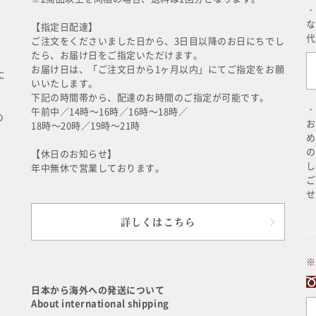
・
な
【指定日配達】
代
ご注文をくださいました日から、3日目以降のお日にちでし
たら、お届け日をご指定いただけます。
お届け日は、「ご注文日から1ヶ月以内」にてご指定をお願
に
いいたします。
下記の時間帯から、配達のお時間のご指定が可能です。
・
午前中／14時～16時／16時～18時／
の
お
18時～20時／19時～21時
め
の
【休日のお知らせ】
し
年中無休で営業しております。
ご
せ
詳しくはこちら
※
日本から海外への発送について
About international shipping
に