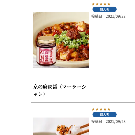
京の一味とうがらし
購入者
京の七味とうがらし
投稿日
2021/09/28
柚子薬味・山椒
ラー油
ふりかけ
京の麻辣醤（マーラージ
ャン）
購入者
投稿日
2021/09/28