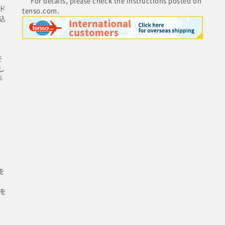
For details, please check the instructions posted on
ド
tenso.com.
込
そ
し
手
を
を