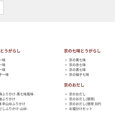
味とうがらし
京の七味とうがらし
一味
京の黄七味
一味
京の赤七味
一味
京の黒七味
子一味
京の柚子七味
け
京のおだし
麻ふりかけ-黒七味風味-
京のおだし
油ふりかけ
京のおだし(徳用)
ま辛山椒ふりかけ
京のおだし(徳用 30P)
だしふりかけ-山椒-
お福分けセット