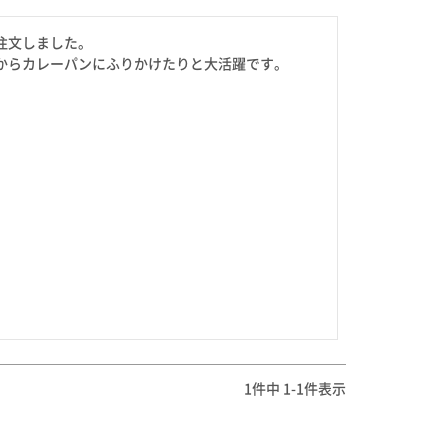
を選ぶ
文しました。

合わせて一味・七味を選ぶ
からカレーパンにふりかけたりと大活躍です。
・七味を選ぶ
1
件中
1
-
1
件表示