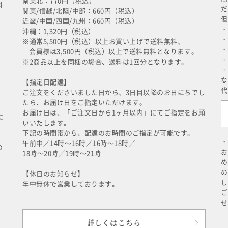
南東北：770円（税込）
料
だ
関東/信越/北陸/中部：660円（税込）
但
近畿/中国/四国/九州：660円（税込）
・
沖縄：1,320円（税込）
・
※通常5,500円（税込）以上お買い上げで送料無料、
・
会員様は3,500円（税込）以上で送料無料となります。
・
※2商品以上を同梱の場合、送料は1回分となります。
・
な
【指定日配達】
代
ご注文をくださいました日から、3日目以降のお日にちでし
たら、お届け日をご指定いただけます。
お届け日は、「ご注文日から1ヶ月以内」にてご指定をお願
に
いいたします。
下記の時間帯から、配達のお時間のご指定が可能です。
・
午前中／14時～16時／16時～18時／
の
お
18時～20時／19時～21時
め
の
【休日のお知らせ】
し
年中無休で営業しております。
ご
せ
詳しくはこちら