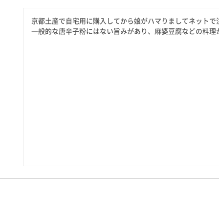
たれ・ドレッシング
料理に合わせて一味・七味
京都土産で自宅用に購入してから娘がハマりましてネットで注
おだし
お土産・ギフト 贈る人に
一般的な唐辛子粉にはない旨みがあり、麻婆豆腐などの料理
とうがらしの辛さ別に一味
お菓子
国産・鷹の爪