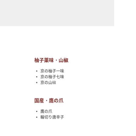
柚子薬味・山椒
京の柚子一味
京の柚子七味
京の山椒
国産・鷹の爪
鷹の爪
輪切り唐辛子