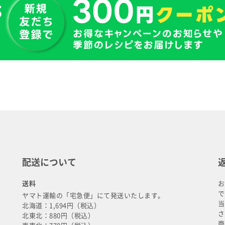
配送について
送料
お
で
ヤマト運輸の「宅急便」にて発送いたします。
当
北海道：1,694円（税込）
さ
北東北：880円（税込）
商