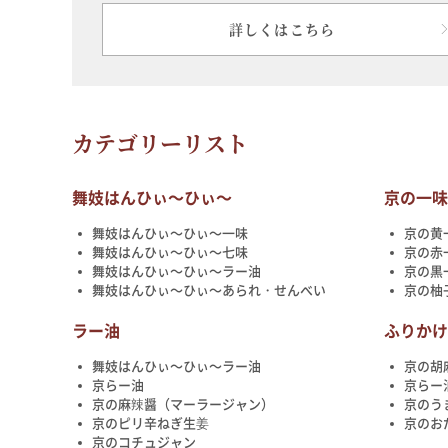
詳しくはこちら
カテゴリーリスト
舞妓はんひぃ～ひぃ～
京の一
舞妓はんひぃ～ひぃ～一味
京の黄
舞妓はんひぃ～ひぃ～七味
京の赤
舞妓はんひぃ～ひぃ～ラー油
京の黒
舞妓はんひぃ～ひぃ～あられ・せんべい
京の柚
ラー油
ふりか
舞妓はんひぃ～ひぃ～ラー油
京の胡
京らー油
京らー
京の麻辣醤（マーラージャン）
京のう
京のピリ辛ねぎ生姜
京のお
京のコチュジャン