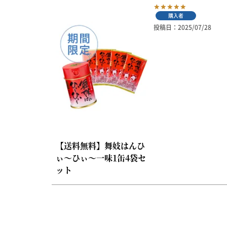
京の一味とうがらし
購入者
京の七味とうがらし
投稿日
2025/07/28
柚子薬味・山椒
ラー油
ふりかけ
【送料無料】舞妓はんひ
ぃ～ひぃ～一味1缶4袋セ
ット