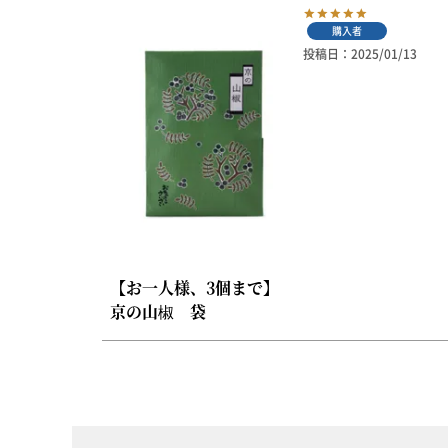
京の一味とうがらし
購入者
京の七味とうがらし
投稿日
2025/01/13
柚子薬味・山椒
ラー油
ふりかけ
【お一人様、3個まで】
京の山椒 袋