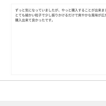
たれ・ドレッシング
料理に合わせて一味・七味
ずっと気になっていましたが、やっと購入することが出来まし
おだし
お土産・ギフト 贈る人に
とても細かい粒子で少し振りかけるだけで爽やかな風味が広が
とうがらしの辛さ別に一味
お菓子
購入出来て良かったです。
国産・鷹の爪