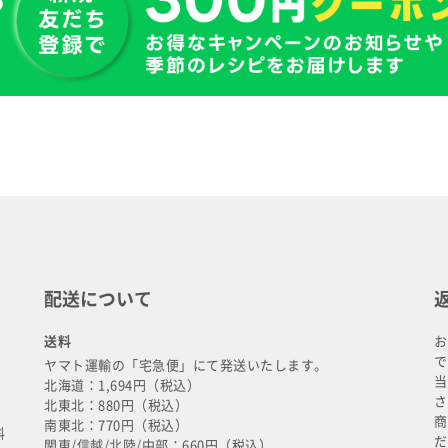
配送について
送料
お
で
ヤマト運輸の「宅急便」にて発送いたします。
当
北海道：1,694円（税込）
さ
北東北：880円（税込）
商
南東北：770円（税込）
料
だ
関東/信越/北陸/中部：660円（税込）