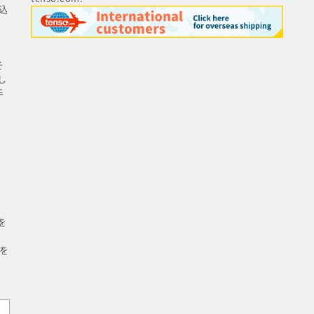
込
そ
し
手
を
を