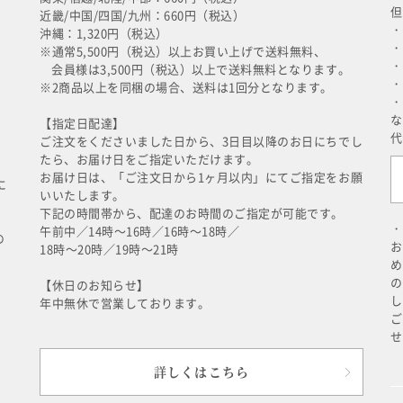
但
近畿/中国/四国/九州：660円（税込）
・
沖縄：1,320円（税込）
・
※通常5,500円（税込）以上お買い上げで送料無料、
・
会員様は3,500円（税込）以上で送料無料となります。
・
※2商品以上を同梱の場合、送料は1回分となります。
・
な
【指定日配達】
代
ご注文をくださいました日から、3日目以降のお日にちでし
たら、お届け日をご指定いただけます。
お届け日は、「ご注文日から1ヶ月以内」にてご指定をお願
に
いいたします。
下記の時間帯から、配達のお時間のご指定が可能です。
・
午前中／14時～16時／16時～18時／
の
お
18時～20時／19時～21時
め
の
【休日のお知らせ】
し
年中無休で営業しております。
ご
せ
詳しくはこちら