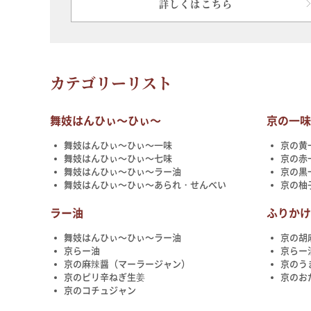
詳しくはこちら
カテゴリーリスト
舞妓はんひぃ～ひぃ～
京の一
舞妓はんひぃ～ひぃ～一味
京の黄
舞妓はんひぃ～ひぃ～七味
京の赤
舞妓はんひぃ～ひぃ～ラー油
京の黒
舞妓はんひぃ～ひぃ～あられ・せんべい
京の柚
ラー油
ふりか
舞妓はんひぃ～ひぃ～ラー油
京の胡
京らー油
京らー
京の麻辣醤（マーラージャン）
京のう
京のピリ辛ねぎ生姜
京のお
京のコチュジャン