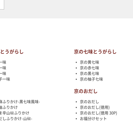
味とうがらし
京の七味とうがらし
一味
京の黄七味
一味
京の赤七味
一味
京の黒七味
子一味
京の柚子七味
け
京のおだし
麻ふりかけ-黒七味風味-
京のおだし
油ふりかけ
京のおだし(徳用)
ま辛山椒ふりかけ
京のおだし(徳用 30P)
だしふりかけ-山椒-
お福分けセット