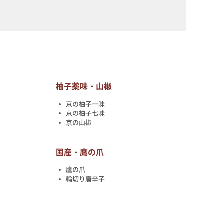
柚子薬味・山椒
京の柚子一味
京の柚子七味
京の山椒
国産・鷹の爪
鷹の爪
輪切り唐辛子