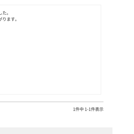
を選ぶ
た。

合わせて一味・七味を選ぶ
ります。

・七味を選ぶ
1
件中
1
-
1
件表示