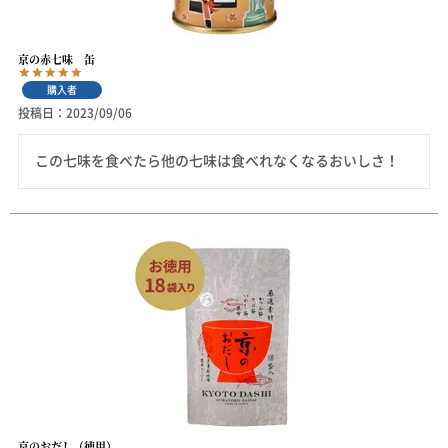
京の赤七味 缶
購入者
投稿日
2023/09/06
この七味を食べたら他の七味は食べれなくなるおいしさ！
京のおだし（徳用）