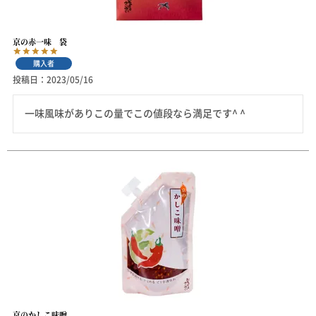
京の赤一味 袋
購入者
投稿日
2023/05/16
一味風味がありこの量でこの値段なら満足です^ ^
京のかしこ味噌