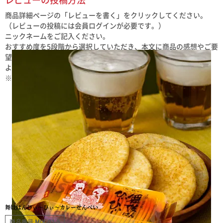
レビューの投稿方法
商品詳細ページの「レビューを書く」をクリックしてください。
（レビューの投稿には会員ログインが必要です。）
ニックネームをご記入ください。
おすすめ度を5段階から選択していただき、本文に商品の感想やご要
望をご記入ください。
よろしければプロフィールをご記入ください。
※レビュー投稿は、１商品につき１回ご記入いただけます。
舞妓はんひぃ～ひぃ～カレーせんべい
商品番号
MIK-01-5