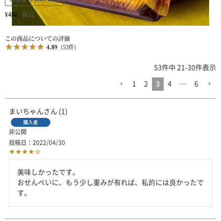
¥
486
税込
4.89
53
53
件中
21
-
30
件表示
1
2
3
4
…
6
まいちゃん
1
購入者
非公開
投稿日
2022/04/30
美味しかったです。

おせんべいに、もう少し重みが有れば、私的には良かったで
す。